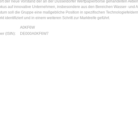
utert der neue Vorstand der an der Düsseldorfer Wertpapierbörse gehandelten Ak
 Fokus auf innovative Unternehmen, insbesondere aus den Bereichen Wasser- und
tum soll die Gruppe eine maßgebliche Position in spezifischen Technologiefelde
 identifiziert und in einem weiteren Schritt zur Marktreife geführt.
A0KF6W
mber (ISIN):
DE000A0KF6W7