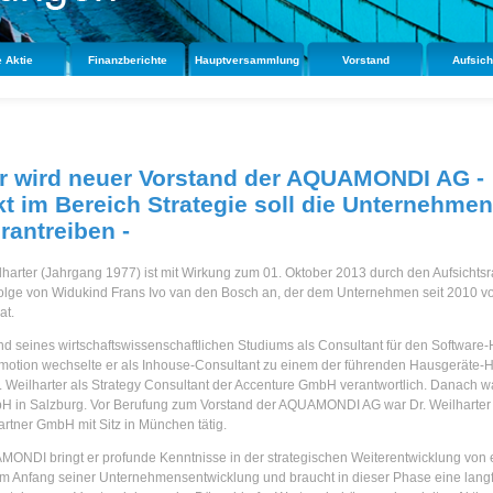
e Aktie
Finanzberichte
Hauptversammlung
Vorstand
Aufsich
er wird neuer Vorstand der AQUAMONDI AG -
 im Bereich Strategie soll die Unternehme
rantreiben -
lharter (Jahrgang 1977) ist mit Wirkung zum 01. Oktober 2013 durch den Aufsic
chfolge von Widukind Frans Ivo van den Bosch an, der dem Unternehmen seit 2010 v
at.
end seines wirtschaftswissenschaftlichen Studiums als Consultant für den Softwa
Promotion wechselte er als Inhouse-Consultant zu einem der führenden Hausgeräte-
 Weilharter als Strategy Consultant der Accenture GmbH verantwortlich. Danach w
bH in Salzburg. Vor Berufung zum Vorstand der AQUAMONDI AG war Dr. Weilharter
tner GmbH mit Sitz in München tätig.
ONDI bringt er profunde Kenntnisse in der strategischen Weiterentwicklung von e
Anfang seiner Unternehmensentwicklung und braucht in dieser Phase eine langfri