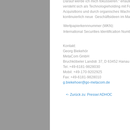
Darauf werde ich mich fokussieren.“ erlä
versteht sich als Technologieholding mit
Acquisitions und durch organisches Wachs
kontinuierlich neue Geschäftsideen im Markt
Wertpapierkennnummer (WKN):
International Securities Identification Nu
Kontakt:
Georg Biekehör
MetaCom GmbH
Bruchköbeler Landstr. 37, D 63452 Hanau
Tel.:+49-6181-9828030
Mobil: +49-170-9202925
Fax: +49-6181-9828010
g.biekehoer@go-metacom.de
<- Zurück zu: Presse/ ADHOC