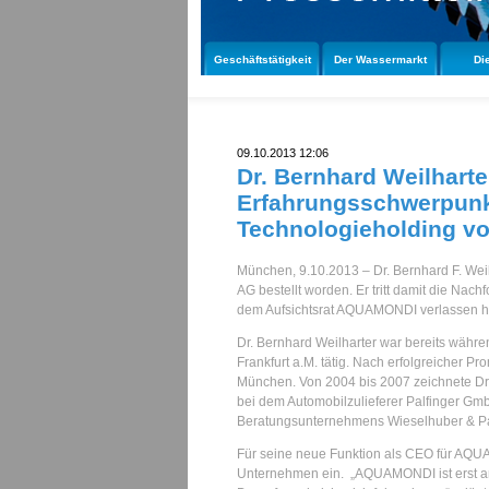
Geschäftstätigkeit
Der Wassermarkt
Di
09.10.2013 12:06
Dr. Bernhard Weilhart
Erfahrungsschwerpunkt
Technologieholding vo
München, 9.10.2013 – Dr. Bernhard F. Wei
AG bestellt worden. Er tritt damit die Na
dem Aufsichtsrat AQUAMONDI verlassen h
Dr. Bernhard Weilharter war bereits währ
Frankfurt a.M. tätig. Nach erfolgreicher 
München. Von 2004 bis 2007 zeichnete Dr.
bei dem Automobilzulieferer Palfinger Gm
Beratungsunternehmens Wieselhuber & Par
Für seine neue Funktion als CEO für AQUAM
Unternehmen ein. „AQUAMONDI ist erst am 