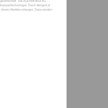
tiengesellschaft. Die AQUAMONDI AG
 Abwassertechnologie. Durch Mergers &
rn dieses Marktes erlangen. Dazu werden